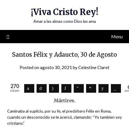
Skip
¡Viva Cristo Rey!
to
content
Amar a las almas como Dios las ama
Menu
Santos Félix y Adaucto, 30 de Agosto
Posted on
agosto 30, 2021
by
Celestine Claret
270
VIEWS
SH
Mártires.
Caminaba al suplicio, por su fe, el presbitero Félix en Roma,
cuando un desconocido se le acercó, clamando: “Yo tambien soy
cristiano.”