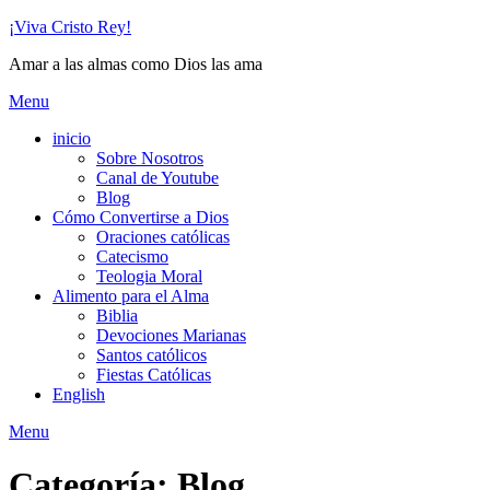
Skip
¡Viva Cristo Rey!
to
Amar a las almas como Dios las ama
content
Menu
inicio
Sobre Nosotros
Canal de Youtube
Blog
Cómo Convertirse a Dios
Oraciones católicas
Catecismo
Teologia Moral
Alimento para el Alma
Biblia
Devociones Marianas
Santos católicos
Fiestas Católicas
English
Menu
Categoría:
Blog