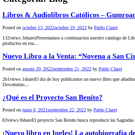
Libros & Audiolibros Católicos – Gumroa
Posted on
octubre 13, 2022
octubre 19, 2022
by
Pablo Claret
132views 3sharesPresentamos a continuacion nuestro catalogo de Libro
productos en esa…
Nuevo Libro a la Venta: “Novena a San Ci
Posted on
agosto 29, 2022
septiembre 21, 2022
by
Pablo Claret
261views 1shareEl dia de hoy publicamos un nuevo libro que añadimos 
Devotisimo…
¿Qué es el Proyecto San Benito?
Posted on
junio 6, 2021
septiembre 22, 2022
by
Pablo Claret
83views 0shareEl proyecto San Benito busca reproducir las Sagradas esc
¡Nuevo libro en Ingles! La autobiografía d