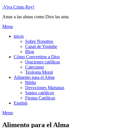
Skip
¡Viva Cristo Rey!
to
Amar a las almas como Dios las ama
content
Menu
inicio
Sobre Nosotros
Canal de Youtube
Blog
Cómo Convertirse a Dios
Oraciones católicas
Catecismo
Teologia Moral
Alimento para el Alma
Biblia
Devociones Marianas
Santos católicos
Fiestas Católicas
English
Menu
Alimento para el Alma