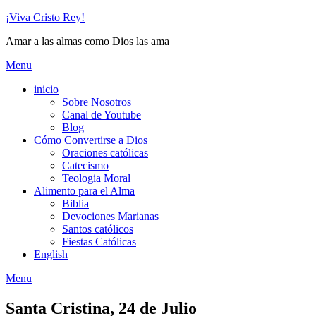
Skip
¡Viva Cristo Rey!
to
Amar a las almas como Dios las ama
content
Menu
inicio
Sobre Nosotros
Canal de Youtube
Blog
Cómo Convertirse a Dios
Oraciones católicas
Catecismo
Teologia Moral
Alimento para el Alma
Biblia
Devociones Marianas
Santos católicos
Fiestas Católicas
English
Menu
Santa Cristina, 24 de Julio