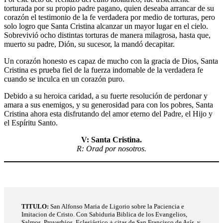
torturada por su propio padre pagano, quien deseaba arrancar de su
corazón el testimonio de la fe verdadera por medio de torturas, pero
solo logro que Santa Cristina alcanzar un mayor lugar en el cielo.
Sobrevivió ocho distintas torturas de manera milagrosa, hasta que,
muerto su padre, Dión, su sucesor, la mandó decapitar.
Un corazón honesto es capaz de mucho con la gracia de Dios, Santa
Cristina es prueba fiel de la fuerza indomable de la verdadera fe
cuando se inculca en un corazón puro.
Debido a su heroica caridad, a su fuerte resolución de perdonar y
amara a sus enemigos, y su generosidad para con los pobres, Santa
Cristina ahora esta disfrutando del amor eterno del Padre, el Hijo y
el Espíritu Santo.
V: Santa Cristina.
R: Orad por nosotros.
TITULO
:
San Alfonso Maria de Ligorio sobre la Paciencia e
Imitacion de Cristo. Con Sabiduria Biblica de los Evangelios,
Salmos, Proverbios, Eclesiástico + citas de San Francisco de Asís, y