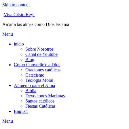
Skip to content
¡Viva Cristo Rey!
Amar a las almas como Dios las ama
Menu
inicio
Sobre Nosotros
Canal de Youtube
Blog
Cómo Convertirse a Dios
Oraciones católicas
Catecismo
Teologia Moral
Alimento para el Alma
Biblia
Devociones Marianas
Santos católicos
Fiestas Católicas
English
Menu