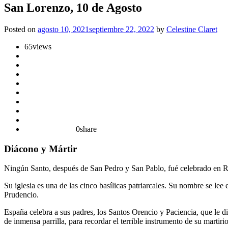
San Lorenzo, 10 de Agosto
Posted on
agosto 10, 2021
septiembre 22, 2022
by
Celestine Claret
65
views
0
share
Diácono y Mártir
Ningún Santo, después de San Pedro y San Pablo, fué celebrado en Ro
Su iglesia es una de las cinco basílicas patriarcales. Su nombre se lee 
Prudencio.
España celebra a sus padres, los Santos Orencio y Paciencia, que le 
de inmensa parrilla, para recordar el terrible instrumento de su martirio