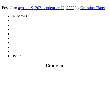
Posted on
agosto 19, 2021
septiembre 22, 2022
by
Celestine Claret
470
views
1
share
Confesor.