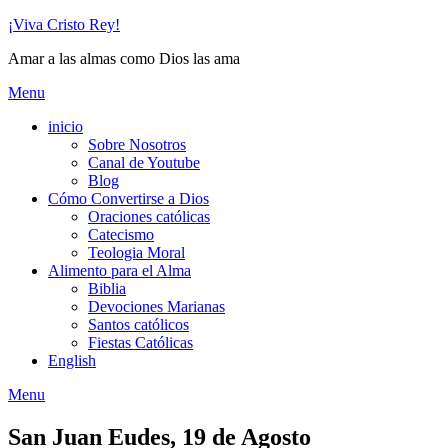
Skip
¡Viva Cristo Rey!
to
Amar a las almas como Dios las ama
content
Menu
inicio
Sobre Nosotros
Canal de Youtube
Blog
Cómo Convertirse a Dios
Oraciones católicas
Catecismo
Teologia Moral
Alimento para el Alma
Biblia
Devociones Marianas
Santos católicos
Fiestas Católicas
English
Menu
San Juan Eudes, 19 de Agosto