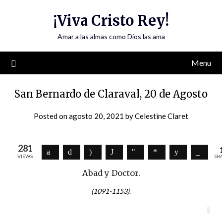
Skip
¡Viva Cristo Rey!
to
content
Amar a las almas como Dios las ama
Menu
San Bernardo de Claraval, 20 de Agosto
Posted on
agosto 20, 2021
by
Celestine Claret
281
VIEWS
SH
Abad y Doctor.
(1091-1153)
.