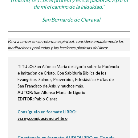
tí mismo, ora con el profeta y en sus palabras: Aparta
de mí el camino de la iniquidad.”
– San Bernardo de Claraval
Para avanzar en su reforma espiritual, considere amablemente las
meditaciones profundas y las lecciones piadosas del libro:
TITULO
:
San Alfonso Maria de Ligorio sobre la Paciencia
e Imitacion de Cristo. Con Sabiduria Biblica de los
Evangelios, Salmos, Proverbios, Eclesiástico + citas de
San Francisco de Asís, y muchos más.
AUTOR:
San Alfonso Maria de Ligorio
EDITOR:
Pablo Claret
Consíguelo en formato LIBRO:
vcrey.com/paciencia-libro
Consíguelo en formato AUDIOLIBRO en Google