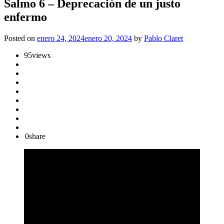
Salmo 6 – Deprecación de un justo
enfermo
Posted on
enero 24, 2024
enero 20, 2024
by
Pablo Claret
95
views
0
share