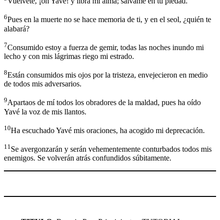
Vuélvete, ¡oh Yavé! y libra mi alma; sálvame en tu piedad.
6
Pues en la muerte no se hace memoria de ti, y en el seol, ¿quién te
alabará?
7
Consumido estoy a fuerza de gemir, todas las noches inundo mi
lecho y con mis lágrimas riego mi estrado.
8
Están consumidos mis ojos por la tristeza, envejecieron en medio
de todos mis adversarios.
9
Apartaos de mí todos los obradores de la maldad, pues ha oído
Yavé la voz de mis llantos.
10
Ha escuchado Yavé mis oraciones, ha acogido mi deprecación.
11
Se avergonzarán y serán vehementemente conturbados todos mis
enemigos. Se volverán atrás confundidos súbitamente.