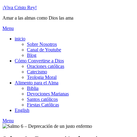
Skip
¡Viva Cristo Rey!
to
Amar a las almas como Dios las ama
content
Menu
inicio
Sobre Nosotros
Canal de Youtube
Blog
Cómo Convertirse a Dios
Oraciones católicas
Catecismo
Teologia Moral
Alimento para el Alma
Biblia
Devociones Marianas
Santos católicos
Fiestas Católicas
English
Menu