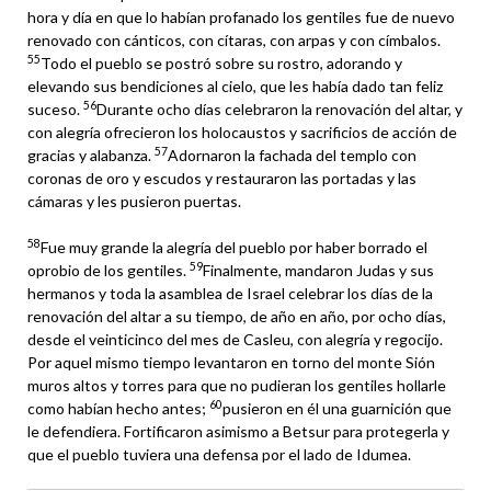
hora y día en que lo habían profanado los gentiles fue de nuevo
renovado con cánticos, con cítaras, con arpas y con címbalos.
55
Todo el pueblo se postró sobre su rostro, adorando y
elevando sus bendiciones al cielo, que les había dado tan feliz
56
suceso.
Durante ocho días celebraron la renovación del altar, y
con alegría ofrecieron los holocaustos y sacrificios de acción de
57
gracias y alabanza.
Adornaron la fachada del templo con
coronas de oro y escudos y restauraron las portadas y las
cámaras y les pusieron puertas.
58
Fue muy grande la alegría del pueblo por haber borrado el
59
oprobio de los gentiles.
Finalmente, mandaron Judas y sus
hermanos y toda la asamblea de Israel celebrar los días de la
renovación del altar a su tiempo, de año en año, por ocho días,
desde el veinticinco del mes de Casleu, con alegría y regocijo.
Por aquel mismo tiempo levantaron en torno del monte Sión
muros altos y torres para que no pudieran los gentiles hollarle
60
como habían hecho antes;
pusieron en él una guarnición que
le defendiera. Fortificaron asimismo a Betsur para protegerla y
que el pueblo tuviera una defensa por el lado de Idumea.