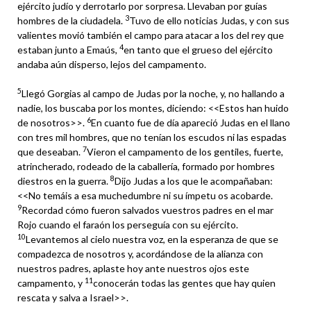
ejército judío y derrotarlo por sorpresa. Llevaban por guías
3
hombres de la ciudadela.
Tuvo de ello noticias Judas, y con sus
valientes movió también el campo para atacar a los del rey que
4
estaban junto a Emaús,
en tanto que el grueso del ejército
andaba aún disperso, lejos del campamento.
5
Llegó Gorgias al campo de Judas por la noche, y, no hallando a
nadie, los buscaba por los montes, diciendo: <<Estos han huido
6
de nosotros>>.
En cuanto fue de día apareció Judas en el llano
con tres mil hombres, que no tenían los escudos ni las espadas
7
que deseaban.
Vieron el campamento de los gentiles, fuerte,
atrincherado, rodeado de la caballería, formado por hombres
8
diestros en la guerra.
Dijo Judas a los que le acompañaban:
<<No temáis a esa muchedumbre ni su ímpetu os acobarde.
9
Recordad cómo fueron salvados vuestros padres en el mar
Rojo cuando el faraón los perseguía con su ejército.
10
Levantemos al cielo nuestra voz, en la esperanza de que se
compadezca de nosotros y, acordándose de la alianza con
nuestros padres, aplaste hoy ante nuestros ojos este
11
campamento, y
conocerán todas las gentes que hay quien
rescata y salva a Israel>>.