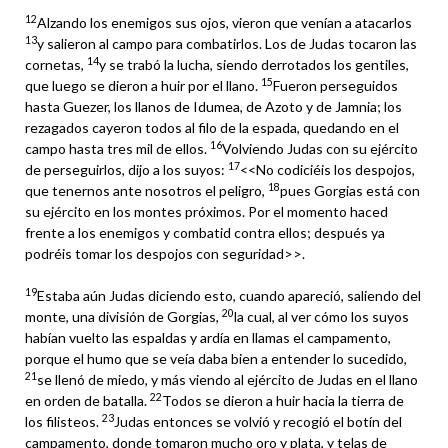
12
Alzando los enemigos sus ojos, vieron que venían a atacarlos
13
y salieron al campo para combatirlos. Los de Judas tocaron las
14
cornetas,
y se trabó la lucha, siendo derrotados los gentiles,
15
que luego se dieron a huir por el llano.
Fueron perseguidos
hasta Guezer, los llanos de Idumea, de Azoto y de Jamnia; los
rezagados cayeron todos al filo de la espada, quedando en el
16
campo hasta tres mil de ellos.
Volviendo Judas con su ejército
17
de perseguirlos, dijo a los suyos:
<<No codiciéis los despojos,
18
que tenernos ante nosotros el peligro,
pues Gorgias está con
su ejército en los montes próximos. Por el momento haced
frente a los enemigos y combatid contra ellos; después ya
podréis tomar los despojos con seguridad>>.
19
Estaba aún Judas diciendo esto, cuando apareció, saliendo del
20
monte, una división de Gorgias,
la cual, al ver cómo los suyos
habían vuelto las espaldas y ardía en llamas el campamento,
porque el humo que se veía daba bien a entender lo sucedido,
21
se llenó de miedo, y más viendo al ejército de Judas en el llano
22
en orden de batalla.
Todos se dieron a huir hacia la tierra de
23
los filisteos.
Judas entonces se volvió y recogió el botín del
campamento, donde tomaron mucho oro y plata, y telas de