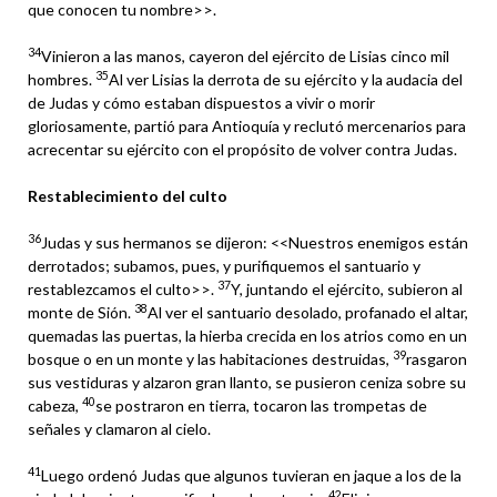
que conocen tu nombre>>.
34
Vinieron a las manos, cayeron del ejército de Lisias cinco mil
35
hombres.
Al ver Lisias la derrota de su ejército y la audacia del
de Judas y cómo estaban dispuestos a vivir o morir
gloriosamente, partió para Antioquía y reclutó mercenarios para
acrecentar su ejército con el propósito de volver contra Judas.
Restablecimiento del culto
36
Judas y sus hermanos se dijeron: <<Nuestros enemigos están
derrotados; subamos, pues, y purifiquemos el santuario y
37
restablezcamos el culto>>.
Y, juntando el ejército, subieron al
38
monte de Sión.
Al ver el santuario desolado, profanado el altar,
quemadas las puertas, la hierba crecida en los atrios como en un
39
bosque o en un monte y las habitaciones destruidas,
rasgaron
sus vestiduras y alzaron gran llanto, se pusieron ceniza sobre su
40
cabeza,
se postraron en tierra, tocaron las trompetas de
señales y clamaron al cielo.
41
Luego ordenó Judas que algunos tuvieran en jaque a los de la
42