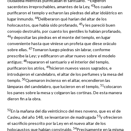
ciudadela mientras purificaban el santuario.
Eligieron
43
sacerdotes irreprochables, amantes de la Ley,
los cuales
purificaron el templo y echaron las piedras del altar idolátrico en
44
lugar inmundo.
Deliberaron qué harían del altar de los
45
holocaustos, que había sido profanado,
y les pareció buen
consejo destruirlo, por cuanto los gentiles lo habían profanado,
46
y depositar las piedras en el monte del templo, en lugar
conveniente hasta que viniese un profeta que diese oráculo
47
sobre ellas.
Tomaron luego piedras sin labrar, conforme
prescribe la Ley; y edificaron un altar nuevo sobre el modelo
48
antiguo;
repararon el santuario y el interior del templo,
49
purificaron los atrios,
hicieron nuevos vasos sagrados, e
introdujeron el candelabro, el altar de los perfumes y la mesa del
50
templo.
Quemaron incienso en el altar, encendieron las
51
lámparas del candelabro, que lucieron en el templo,
colocaron
los panes sobre la mesa y colgaron las cortinas. De esta manera
dieron fin a la obra.
52
En la mañana del día veinticinco del mes noveno, que es el de
53
Casleu, del año 148, se levantaron de madrugada
y ofrecieron
el sacrificio prescrito por la Ley en el nuevo altar de los
54
holocaustos que habían construido.
Precisamente en la misma