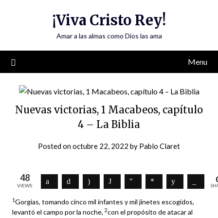
Skip
¡Viva Cristo Rey!
to
content
Amar a las almas como Dios las ama
Menu
Nuevas victorias, 1 Macabeos, capítulo
4 – La Biblia
Posted on
octubre 22, 2022
by
Pablo Claret
48
VIEWS
SH
1
Gorgias, tomando cinco mil infantes y mil jinetes escogidos,
2
levantó el campo por la noche,
con el propósito de atacar al