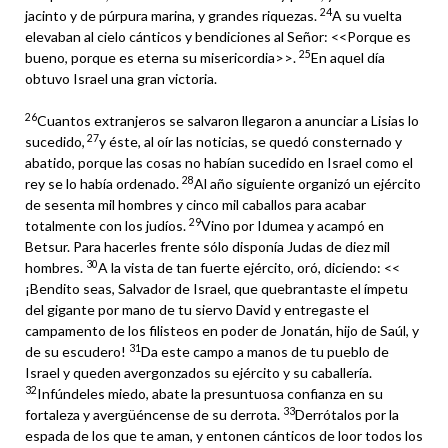
24
jacinto y de púrpura marina, y grandes riquezas.
A su vuelta
elevaban al cielo cánticos y bendiciones al Señor: <<Porque es
25
bueno, porque es eterna su misericordia>>.
En aquel día
obtuvo Israel una gran victoria.
26
Cuantos extranjeros se salvaron llegaron a anunciar a Lisias lo
27
sucedido,
y éste, al oír las noticias, se quedó consternado y
abatido, porque las cosas no habían sucedido en Israel como el
28
rey se lo había ordenado.
Al año siguiente organizó un ejército
de sesenta mil hombres y cinco mil caballos para acabar
29
totalmente con los judíos.
Vino por Idumea y acampó en
Betsur. Para hacerles frente sólo disponía Judas de diez mil
30
hombres.
A la vista de tan fuerte ejército, oró, diciendo: <<
¡Bendito seas, Salvador de Israel, que quebrantaste el ímpetu
del gigante por mano de tu siervo David y entregaste el
campamento de los filisteos en poder de Jonatán, hijo de Saúl, y
31
de su escudero!
Da este campo a manos de tu pueblo de
Israel y queden avergonzados su ejército y su caballería.
32
Infúndeles miedo, abate la presuntuosa confianza en su
33
fortaleza y avergüéncense de su derrota.
Derrótalos por la
espada de los que te aman, y entonen cánticos de loor todos los