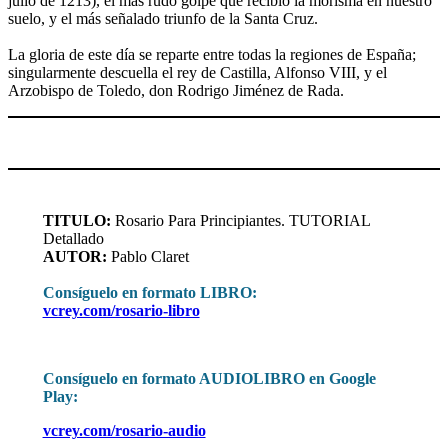
julio de 1213), el más rudo golpe que recibió la morisma en nuestro
suelo, y el más señalado triunfo de la Santa Cruz.
La gloria de este día se reparte entre todas la regiones de España;
singularmente descuella el rey de Castilla, Alfonso VIII, y el
Arzobispo de Toledo, don Rodrigo Jiménez de Rada.
TITULO:
Rosario Para Principiantes. TUTORIAL
Detallado
AUTOR:
Pablo Claret
Consíguelo en formato LIBRO:
vcrey.com/rosario-libro
Consíguelo en formato AUDIOLIBRO en Google
Play:
vcrey.com/rosario-audio