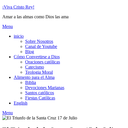
Skip
¡Viva Cristo Rey!
to
Amar a las almas como Dios las ama
content
Menu
inicio
Sobre Nosotros
Canal de Youtube
Blog
Cómo Convertirse a Dios
Oraciones católicas
Catecismo
Teologia Moral
Alimento para el Alma
Biblia
Devociones Marianas
Santos católicos
Fiestas Católicas
English
Menu