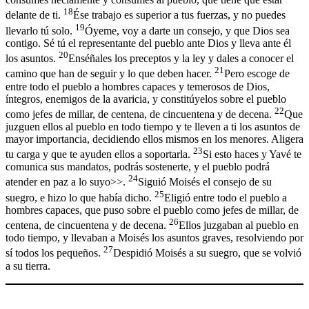
18
delante de ti.
Ése trabajo es superior a tus fuerzas, y no puedes
19
llevarlo tú solo.
Óyeme, voy a darte un consejo, y que Dios sea
contigo. Sé tú el representante del pueblo ante Dios y lleva ante él
20
los asuntos.
Enséñales los preceptos y la ley y dales a conocer el
21
camino que han de seguir y lo que deben hacer.
Pero escoge de
entre todo el pueblo a hombres capaces y temerosos de Dios,
íntegros, enemigos de la avaricia, y constitúyelos sobre el pueblo
22
como jefes de millar, de centena, de cincuentena y de decena.
Que
juzguen ellos al pueblo en todo tiempo y te lleven a ti los asuntos de
mayor importancia, decidiendo ellos mismos en los menores. Aligera
23
tu carga y que te ayuden ellos a soportarla.
Si esto haces y Yavé te
comunica sus mandatos, podrás sostenerte, y el pueblo podrá
24
atender en paz a lo suyo>>.
Siguió Moisés el consejo de su
25
suegro, e hizo lo que había dicho.
Eligió entre todo el pueblo a
hombres capaces, que puso sobre el pueblo como jefes de millar, de
26
centena, de cincuentena y de decena.
Ellos juzgaban al pueblo en
todo tiempo, y llevaban a Moisés los asuntos graves, resolviendo por
27
sí todos los pequeños.
Despidió Moisés a su suegro, que se volvió
a su tierra.