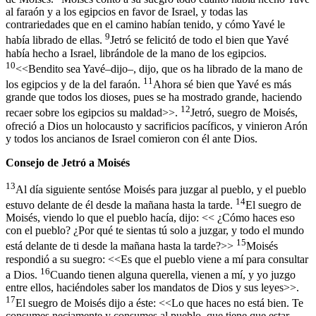
al faraón y a los egipcios en favor de Israel, y todas las
contrariedades que en el camino habían tenido, y cómo Yavé le
9
había librado de ellas.
Jetró se felicitó de todo el bien que Yavé
había hecho a Israel, librándole de la mano de los egipcios.
10
<<Bendito sea Yavé–dijo–, dijo, que os ha librado de la mano de
11
los egipcios y de la del faraón.
Ahora sé bien que Yavé es más
grande que todos los dioses, pues se ha mostrado grande, haciendo
12
recaer sobre los egipcios su maldad>>.
Jetró, suegro de Moisés,
ofreció a Dios un holocausto y sacrificios pacíficos, y vinieron Arón
y todos los ancianos de Israel comieron con él ante Dios.
Consejo de Jetró a Moisés
13
Al día siguiente sentóse Moisés para juzgar al pueblo, y el pueblo
14
estuvo delante de él desde la mañana hasta la tarde.
El suegro de
Moisés, viendo lo que el pueblo hacía, dijo: << ¿Cómo haces eso
con el pueblo? ¿Por qué te sientas tú solo a juzgar, y todo el mundo
15
está delante de ti desde la mañana hasta la tarde?>>
Moisés
respondió a su suegro: <<Es que el pueblo viene a mí para consultar
16
a Dios.
Cuando tienen alguna querella, vienen a mí, y yo juzgo
entre ellos, haciéndoles saber los mandatos de Dios y sus leyes>>.
17
El suegro de Moisés dijo a éste: <<Lo que haces no está bien. Te
consumes neciamente y consumes al pueblo, que tiene que estar