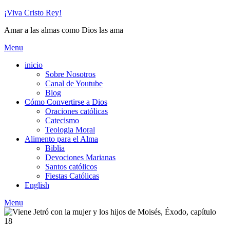
Skip
¡Viva Cristo Rey!
to
Amar a las almas como Dios las ama
content
Menu
inicio
Sobre Nosotros
Canal de Youtube
Blog
Cómo Convertirse a Dios
Oraciones católicas
Catecismo
Teologia Moral
Alimento para el Alma
Biblia
Devociones Marianas
Santos católicos
Fiestas Católicas
English
Menu