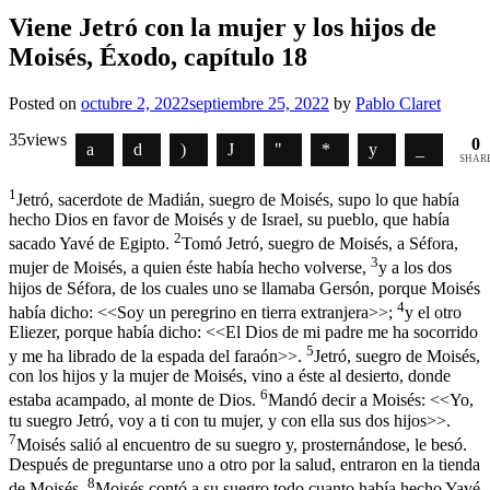
Viene Jetró con la mujer y los hijos de
Moisés, Éxodo, capítulo 18
Posted on
octubre 2, 2022
septiembre 25, 2022
by
Pablo Claret
35
views
0
SHAR
1
Jetró, sacerdote de Madián, suegro de Moisés, supo lo que había
hecho Dios en favor de Moisés y de Israel, su pueblo, que había
2
sacado Yavé de Egipto.
Tomó Jetró, suegro de Moisés, a Séfora,
3
mujer de Moisés, a quien éste había hecho volverse,
y a los dos
hijos de Séfora, de los cuales uno se llamaba Gersón, porque Moisés
4
había dicho: <<Soy un peregrino en tierra extranjera>>;
y el otro
Eliezer, porque había dicho: <<El Dios de mi padre me ha socorrido
5
y me ha librado de la espada del faraón>>.
Jetró, suegro de Moisés,
con los hijos y la mujer de Moisés, vino a éste al desierto, donde
6
estaba acampado, al monte de Dios.
Mandó decir a Moisés: <<Yo,
tu suegro Jetró, voy a ti con tu mujer, y con ella sus dos hijos>>.
7
Moisés salió al encuentro de su suegro y, prosternándose, le besó.
Después de preguntarse uno a otro por la salud, entraron en la tienda
8
de Moisés.
Moisés contó a su suegro todo cuanto había hecho Yavé