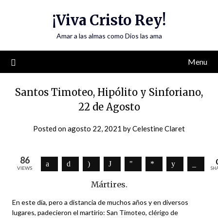
Skip
¡Viva Cristo Rey!
to
content
Amar a las almas como Dios las ama
Menu
Santos Timoteo, Hipólito y Sinforiano,
22 de Agosto
Posted on
agosto 22, 2021
by
Celestine Claret
86
VIEWS
SH
Mártires.
En este día, pero a distancia de muchos años y en diversos
lugares, padecieron el martirio: San Timoteo, clérigo de