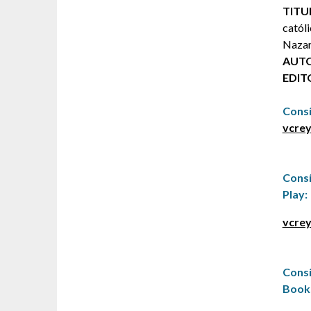
TITU
católi
Nazar
AUTO
EDIT
Cons
vcrey
Cons
Play:
vcrey
Cons
Book