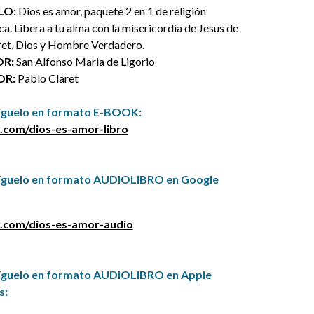
LO
:
Dios es amor, paquete 2 en 1 de religión
ca. Libera a tu alma con la misericordia de Jesus de
et, Dios y Hombre Verdadero.
R:
San Alfonso Maria de Ligorio
OR:
Pablo Claret
íguelo en formato
E-BOOK
:
.com/dios-es-amor-libro
íguelo en formato AUDIOLIBRO en Google
.com/dios-es-amor-audio
íguelo en formato AUDIOLIBRO en Apple
s: