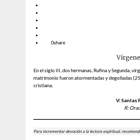
0
share
Vírgene
En el siglo III, dos hermanas, Rufina y Segunda, ví
matrimonio fueron atormentadas y degolladas (257).
cristiana.
V: Santas 
R: Orad
Para incrementar devoción a la lectura espiritual, recomend