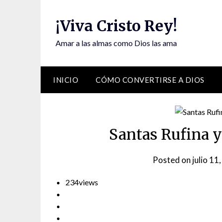
Skip
to
¡Viva Cristo Rey!
content
Amar a las almas como Dios las ama
INICIO
CÓMO CONVERTIRSE A DIOS
Santas Rufina y
Posted on
julio 11
234
views