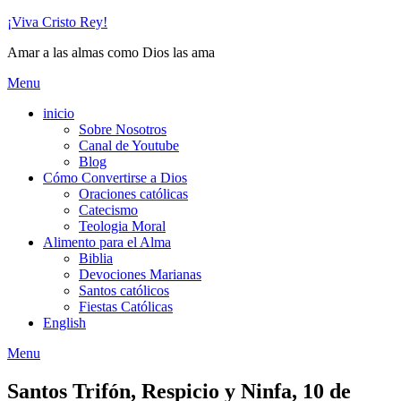
Skip
¡Viva Cristo Rey!
to
Amar a las almas como Dios las ama
content
Menu
inicio
Sobre Nosotros
Canal de Youtube
Blog
Cómo Convertirse a Dios
Oraciones católicas
Catecismo
Teologia Moral
Alimento para el Alma
Biblia
Devociones Marianas
Santos católicos
Fiestas Católicas
English
Menu
Santos Trifón, Respicio y Ninfa, 10 de