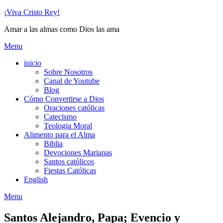
Skip
¡Viva Cristo Rey!
to
Amar a las almas como Dios las ama
content
Menu
inicio
Sobre Nosotros
Canal de Youtube
Blog
Cómo Convertirse a Dios
Oraciones católicas
Catecismo
Teologia Moral
Alimento para el Alma
Biblia
Devociones Marianas
Santos católicos
Fiestas Católicas
English
Menu
Santos Alejandro, Papa; Evencio y