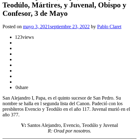
Teodúlo, Mártires, y Juvenal, Obispo y
Confesor, 3 de Mayo
Posted on
mayo 3, 2021
septiembre 23, 2022
by
Pablo Claret
123
views
0
share
San Alejandro I, Papa, es el quinto sucesor de San Pedro. Su
nombre se halla en l segunda lista del Canon. Padeció con los
presbíteros Evencio y Teodúlo en el año 117. Juvenal murió en el
año 377.
V:
Santos Alejandro, Evencio, Teodúlo y Juvenal
R: Orad por nosotros.