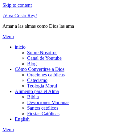
Skip to content
¡Viva Cristo Rey!
Amar a las almas como Dios las ama
Menu
inicio
Sobre Nosotros
Canal de Youtube
Blog
Cómo Convertirse a Dios
Oraciones católicas
Catecismo
Teologia Moral
Alimento para el Alma
Biblia
Devociones Marianas
Santos católicos
Fiestas Católicas
English
Menu