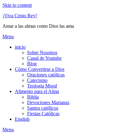
Skip to content
¡Viva Cristo Rey!
Amar a las almas como Dios las ama
Menu
inicio
Sobre Nosotros
Canal de Youtube
Blog
Cómo Convertirse a Dios
Oraciones católicas
Catecismo
Teologia Moral
Alimento para el Alma
Biblia
Devociones Marianas
Santos católicos
Fiestas Católicas
English
Menu