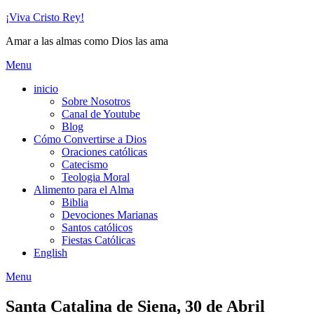
Skip
¡Viva Cristo Rey!
to
Amar a las almas como Dios las ama
content
Menu
inicio
Sobre Nosotros
Canal de Youtube
Blog
Cómo Convertirse a Dios
Oraciones católicas
Catecismo
Teologia Moral
Alimento para el Alma
Biblia
Devociones Marianas
Santos católicos
Fiestas Católicas
English
Menu
Santa Catalina de Siena, 30 de Abril