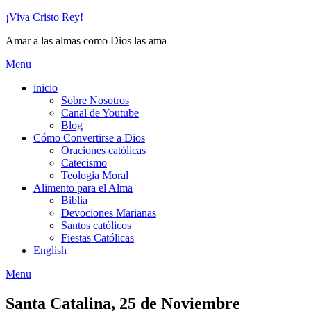
Skip
¡Viva Cristo Rey!
to
Amar a las almas como Dios las ama
content
Menu
inicio
Sobre Nosotros
Canal de Youtube
Blog
Cómo Convertirse a Dios
Oraciones católicas
Catecismo
Teologia Moral
Alimento para el Alma
Biblia
Devociones Marianas
Santos católicos
Fiestas Católicas
English
Menu
Santa Catalina, 25 de Noviembre