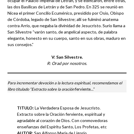
ocupar el Palacio Imperial de Letrán, y se edificaron, entre otras,
las dos Basílicas de Letrán y de San Pedro. En 325 se reunió en
Nicea el primer Concilio Ecuménico, presidido por Osio, Obispo
de Córdoba, legado de San Silvestre; allí se fulminó anatema
contra Arrio, que negaba la divinidad de Jesucristo. Surio llama a
San Silvestre “varón santo, de angelical aspecto, de palabra
elegante, honesto en su cuerpo, santo en sus obras, maduro en
sus consejos.”
V: San Silvestre.
R: Orad por nosotros.
Para incrementar devoción a la lectura espiritual, recomendamos el
libro titulado “Extracto sobre la oración
ferviente…”
TITULO:
La Verdadera Esposa de Jesucristo.
Extracto sobre la Oración ferviente, espiritual y
agradable al corazón de Dios. Con conmovedoras
enseñanzas del Espíritu Santo, Los Profetas, etc
AUTOR:
San Alfonso Maria de Ligorio