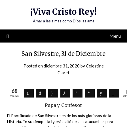
Skip
¡Viva Cristo Rey!
to
content
Amar a las almas como Dios las ama
Menu
San Silvestre, 31 de Diciembre
Posted on
diciembre 31, 2020
by
Celestine
Claret
68
VIEWS
SH
Papa y Confesor
El Pontificado de San Silvestre es de los más gloriosos de la
Historia. En su tiempo, la Iglesia salió de las catacumbas para