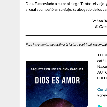
Dios. Fué enviado a curar al ciego Tobías, el viejo,
al cual acompañó en su viaje. Es abogado de los c
V: San R
R: Orad
Para incrementar devoción a la lectura espiritual, recomend
TITU
católi
Nazar
AUTO
EDIT
Cons
vcrey