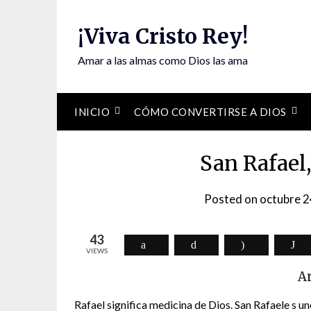
Skip
to
¡Viva Cristo Rey!
content
Amar a las almas como Dios las ama
INICIO
CÓMO CONVERTIRSE A DIOS
San Rafael
Posted on
octubre 2
43
VIEWS
A
Rafael significa medicina de Dios. San Rafaele s uno