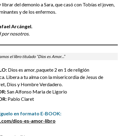
 y librar del demonio a Sara, que casó con Tobías el joven,
aminantes y de los enfermos.
afael Arcángel.
 por nosotros.
amos el libro titulado “Dios es Amor
…”
LO
:
Dios es amor, paquete 2 en 1 de religión
ca. Libera a tu alma con la misericordia de Jesus de
et, Dios y Hombre Verdadero.
R:
San Alfonso Maria de Ligorio
OR:
Pablo Claret
íguelo en formato
E-BOOK
:
.com/dios-es-amor-libro