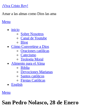
Skip
¡Viva Cristo Rey!
to
Amar a las almas como Dios las ama
content
Menu
inicio
Sobre Nosotros
Canal de Youtube
Blog
Cómo Convertirse a Dios
Oraciones católicas
Catecismo
Teologia Moral
Alimento para el Alma
Biblia
Devociones Marianas
Santos católicos
Fiestas Católicas
English
Menu
San Pedro Nolasco, 28 de Enero