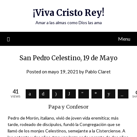
Skip
¡Viva Cristo Rey!
to
content
Amar a las almas como Dios las ama
Menu
San Pedro Celestino, 19 de Mayo
Posted on
mayo 19, 2021
by
Pablo Claret
41
VIEWS
SH
Papa y Confesor
Pedro de Morón, italiano, vivió de joven vida eremítica; más
tarde, rodeado de discípulos, fundó la Congregación que se
llamó de los monjes Celestinos, semejante a la Cisterciense. A