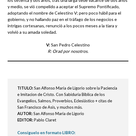
los setenta y dos años, tras una larga sede vacante de dos años
y medio, se vió compelido a aceptar el Supremo Pontificado,
adoptando el nombre de Celestino V; pero poco hábil para el
gobierno, y no hallando paz en el tráfago de los negocios e
intrigas cortesanas, renunció a los pocos meses a la tiara y
volvió a su amada soledad.
V:
San Pedro Celestino
R: Orad por nosotros.
TITULO
:
San Alfonso Maria de Ligorio sobre la Paciencia
e Imitacion de Cristo. Con Sabiduria Biblica de los
Evangelios, Salmos, Proverbios, Eclesiástico + citas de
San Francisco de Asís, y muchos más.
AUTOR:
San Alfonso Maria de Ligorio
EDITOR:
Pablo Claret
Consíguelo en formato LIBRO: