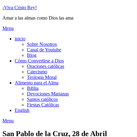
Skip
¡Viva Cristo Rey!
to
Amar a las almas como Dios las ama
content
Menu
inicio
Sobre Nosotros
Canal de Youtube
Blog
Cómo Convertirse a Dios
Oraciones católicas
Catecismo
Teologia Moral
Alimento para el Alma
Biblia
Devociones Marianas
Santos católicos
Fiestas Católicas
English
Menu
San Pablo de la Cruz, 28 de Abril