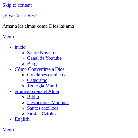
Skip to content
¡Viva Cristo Rey!
Amar a las almas como Dios las ama
Menu
inicio
Sobre Nosotros
Canal de Youtube
Blog
Cómo Convertirse a Dios
Oraciones católicas
Catecismo
Teologia Moral
Alimento para el Alma
Biblia
Devociones Marianas
Santos católicos
Fiestas Católicas
English
Menu