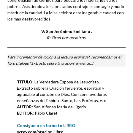
congregación de clérigos para educar a los huérfanos y a los
pobres. Asistiendo a los apestados contrajo el contagio y murió
mártir de la caridad. La Misa celebra esta inagotable caridad con
los mas desfavorecidos.
V: San Jerónimo Emiliano .
R: Orad por nosotros.
Para incrementar devoción a la lectura espiritual, recomendamos el
libro titulado “Extracto sobre la oración
ferviente…”
TITULO:
La Verdadera Esposa de Jesucristo.
Extracto sobre la Oración ferviente, espiritual y
agradable al corazón de Dios. Con conmovedoras
enseñanzas del Espíritu Santo, Los Profetas, etc
AUTOR:
San Alfonso Maria de Ligorio
EDITOR:
Pablo Claret
Consíguelo en formato LIBRO
:
vcrey.com/oracion-libro