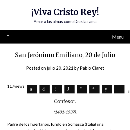
Skip
¡Viva Cristo Rey!
to
content
Amar a las almas como Dios las ama
Menu
San Jerónimo Emiliano, 20 de Julio
Posted on
julio 20, 2021
by
Pablo Claret
117
views
S
Confesor.
(1481-1537).
Padre de los huérfanos, fundó en Somasca (Italia) una