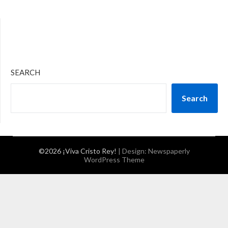
SEARCH
Search
©2026 ¡Viva Cristo Rey!
| Design:
Newspaperly
WordPress Theme