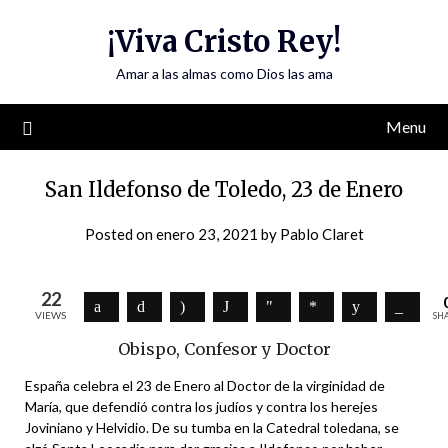
Skip
¡Viva Cristo Rey!
to
content
Amar a las almas como Dios las ama
Menu
San Ildefonso de Toledo, 23 de Enero
Posted on
enero 23, 2021
by
Pablo Claret
22
VIEWS
SH
Obispo, Confesor y Doctor
España celebra el 23 de Enero al Doctor de la virginidad de
María, que defendió contra los judíos y contra los herejes
Joviniano y Helvidio. De su tumba en la Catedral toledana, se