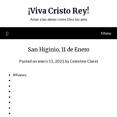
Skip
¡Viva Cristo Rey!
to
content
Amar a las almas como Dios las ama
Menu
San Higinio, 11 de Enero
Posted on
enero 11, 2021
by
Celestine Claret
89
views