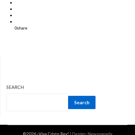
0
share
SEARCH
Search
©2026 ¡Viva Cristo Rey!
| Design:
Newspaperly