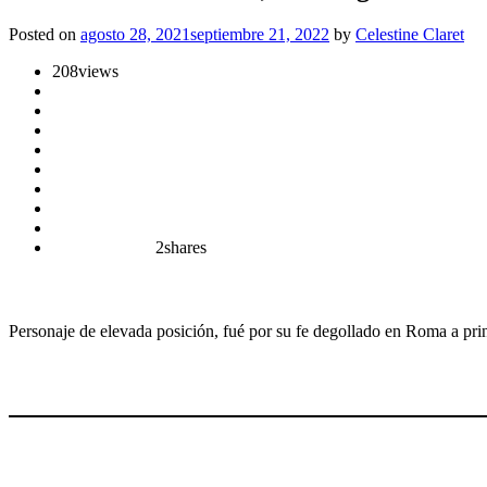
Posted on
agosto 28, 2021
septiembre 21, 2022
by
Celestine Claret
208
views
2
shares
Personaje de elevada posición, fué por su fe degollado en Roma a princ