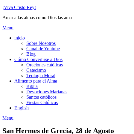
Skip
¡Viva Cristo Rey!
to
Amar a las almas como Dios las ama
content
Menu
inicio
Sobre Nosotros
Canal de Youtube
Blog
Cómo Convertirse a Dios
Oraciones católicas
Catecismo
Teologia Moral
Alimento para el Alma
Biblia
Devociones Marianas
Santos católicos
Fiestas Católicas
English
Menu
San Hermes de Grecia, 28 de Agosto