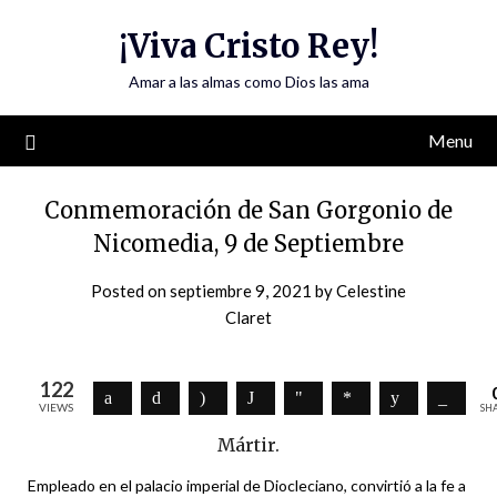
Skip
¡Viva Cristo Rey!
to
content
Amar a las almas como Dios las ama
Menu
Conmemoración de San Gorgonio de
Nicomedia, 9 de Septiembre
Posted on
septiembre 9, 2021
by
Celestine
Claret
122
VIEWS
SH
Mártir.
Empleado en el palacio imperial de Diocleciano, convirtió a la fe a