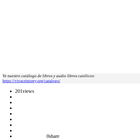
Ve nuestro catálogo de libros y audio libros católicos:
https://vivacristorey.org/catalogo/
201
views
0
share