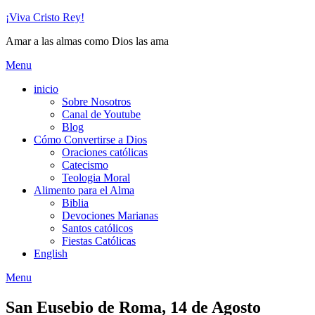
Skip
¡Viva Cristo Rey!
to
Amar a las almas como Dios las ama
content
Menu
inicio
Sobre Nosotros
Canal de Youtube
Blog
Cómo Convertirse a Dios
Oraciones católicas
Catecismo
Teologia Moral
Alimento para el Alma
Biblia
Devociones Marianas
Santos católicos
Fiestas Católicas
English
Menu
San Eusebio de Roma, 14 de Agosto