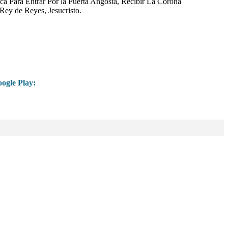
ica Para Entrar Por la Puerta Angosta, Recibir La Corona
 Rey de Reyes, Jesucristo.
ogle Play: