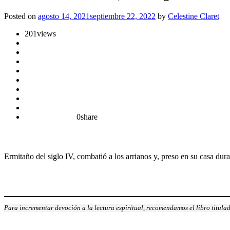
Posted on
agosto 14, 2021
septiembre 22, 2022
by
Celestine Claret
201
views
0
share
Ermitaño del siglo IV, combatió a los arrianos y, preso en su casa dur
Para incrementar devoción a la lectura espiritual, recomendamos el libro titulad