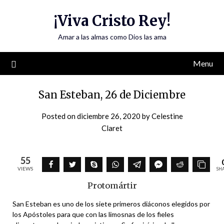
Skip
¡Viva Cristo Rey!
to
content
Amar a las almas como Dios las ama
Menu
San Esteban, 26 de Diciembre
Posted on
diciembre 26, 2020
by
Celestine
Claret
55
VIEWS
SH
Protomártir
San Esteban es uno de los siete primeros diáconos elegidos por
los Apóstoles para que con las limosnas de los fieles