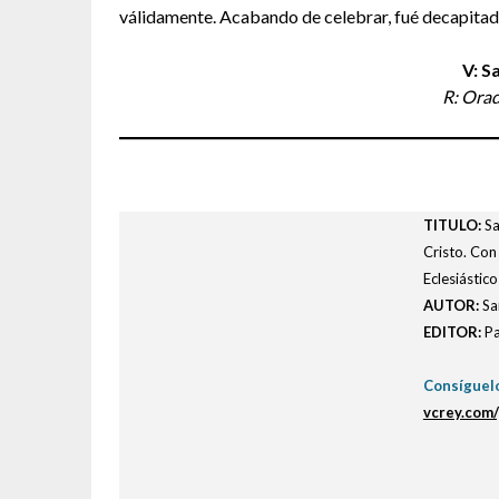
válidamente. Acabando de celebrar, fué decapitad
V: S
R: Orad
TITULO
:
Sa
Cristo. Con
Eclesiástic
AUTOR:
Sa
EDITOR:
Pa
Consíguel
vcrey.com/