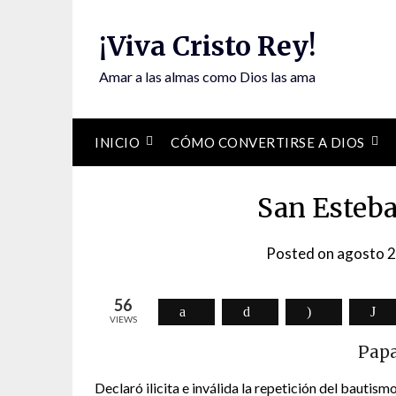
Skip
to
¡Viva Cristo Rey!
content
Amar a las almas como Dios las ama
INICIO
CÓMO CONVERTIRSE A DIOS
San Esteba
Posted on
agosto 2
56
VIEWS
Papa
Declaró ilicita e inválida la repetición del bautis