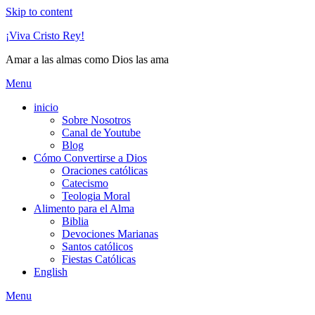
Skip to content
¡Viva Cristo Rey!
Amar a las almas como Dios las ama
Menu
inicio
Sobre Nosotros
Canal de Youtube
Blog
Cómo Convertirse a Dios
Oraciones católicas
Catecismo
Teologia Moral
Alimento para el Alma
Biblia
Devociones Marianas
Santos católicos
Fiestas Católicas
English
Menu