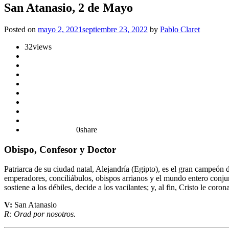
San Atanasio, 2 de Mayo
Posted on
mayo 2, 2021
septiembre 23, 2022
by
Pablo Claret
32
views
0
share
Obispo, Confesor y Doctor
Patriarca de su ciudad natal, Alejandría (Egipto), es el gran campeón d
emperadores, conciliábulos, obispos arrianos y el mundo entero conjura
sostiene a los débiles, decide a los vacilantes; y, al fin, Cristo le coro
V:
San Atanasio
R: Orad por nosotros.