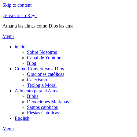
Skip to content
¡Viva Cristo Rey!
Amar a las almas como Dios las ama
Menu
inicio
Sobre Nosotros
Canal de Youtube
Blog
Cómo Convertirse a Dios
Oraciones católicas
Catecismo
Teologia Moral
Alimento para el Alma
Biblia
Devociones Marianas
Santos católicos
Fiestas Católicas
English
Menu