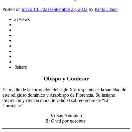
Posted on
mayo 10, 2021
septiembre 23, 2022
by
Pablo Claret
21
views
0
share
Obispo y Confesor
En medio de la corrupción del siglo XV resplandece la santidad de
este religioso dominico y Arzobispo de Florencia. Su insigne
discreción y ciencia moral le valió el sobrenombre de “El
Consejero”.
V:
San Antonino
R: Orad por nosotros.