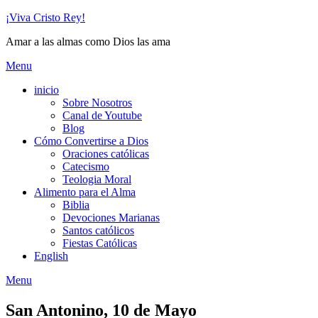
Skip
¡Viva Cristo Rey!
to
Amar a las almas como Dios las ama
content
Menu
inicio
Sobre Nosotros
Canal de Youtube
Blog
Cómo Convertirse a Dios
Oraciones católicas
Catecismo
Teologia Moral
Alimento para el Alma
Biblia
Devociones Marianas
Santos católicos
Fiestas Católicas
English
Menu
San Antonino, 10 de Mayo