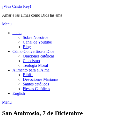
Skip
¡Viva Cristo Rey!
to
Amar a las almas como Dios las ama
content
Menu
inicio
Sobre Nosotros
Canal de Youtube
Blog
Cómo Convertirse a Dios
Oraciones católicas
Catecismo
Teologia Moral
Alimento para el Alma
Biblia
Devociones Marianas
Santos católicos
Fiestas Católicas
English
Menu
San Ambrosio, 7 de Diciembre