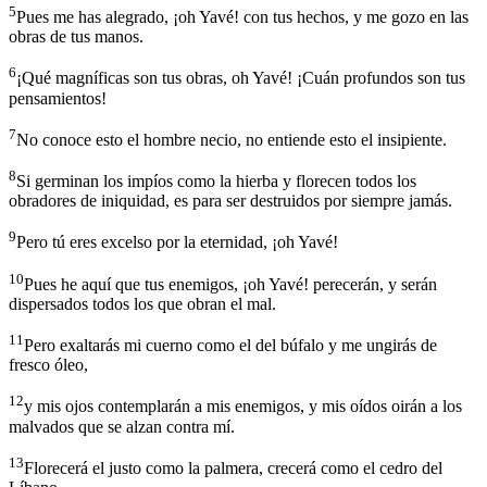
5
Pues me has alegrado, ¡oh Yavé! con tus hechos, y me gozo en las
obras de tus manos.
6
¡Qué magníficas son tus obras, oh Yavé! ¡Cuán profundos son tus
pensamientos!
7
No conoce esto el hombre necio, no entiende esto el insipiente.
8
Si germinan los impíos como la hierba y florecen todos los
obradores de iniquidad, es para ser destruidos por siempre jamás.
9
Pero tú eres excelso por la eternidad, ¡oh Yavé!
10
Pues he aquí que tus enemigos, ¡oh Yavé! perecerán, y serán
dispersados todos los que obran el mal.
11
Pero exaltarás mi cuerno como el del búfalo y me ungirás de
fresco óleo,
12
y mis ojos contemplarán a mis enemigos, y mis oídos oirán a los
malvados que se alzan contra mí.
13
Florecerá el justo como la palmera, crecerá como el cedro del