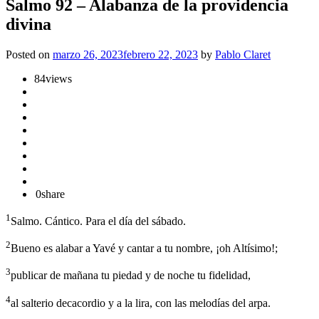
Salmo 92 – Alabanza de la providencia
divina
Posted on
marzo 26, 2023
febrero 22, 2023
by
Pablo Claret
84
views
0
share
1
Salmo. Cántico. Para el día del sábado.
2
Bueno es alabar a Yavé y cantar a tu nombre, ¡oh Altísimo!;
3
publicar de mañana tu piedad y de noche tu fidelidad,
4
al salterio decacordio y a la lira, con las melodías del arpa.