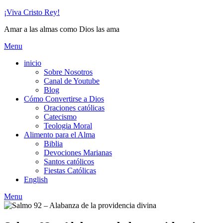
Skip
¡Viva Cristo Rey!
to
Amar a las almas como Dios las ama
content
Menu
inicio
Sobre Nosotros
Canal de Youtube
Blog
Cómo Convertirse a Dios
Oraciones católicas
Catecismo
Teologia Moral
Alimento para el Alma
Biblia
Devociones Marianas
Santos católicos
Fiestas Católicas
English
Menu