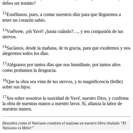
debes ser temido?
12
Enséñanos, pues, a contar nuestros días para que lleguemos a
tener un corazón sabio.
13
Vuélvete, ¡oh Yavé! ¿hasta cuándo?…, y ten compasión de tus
siervos.
14
Sacíanos, desde la mañana, de tu gracia, para que exultemos y nos
alegremos todos los días.
15
Alégranos por tantos días que nos humillaste, por tantos años
como probamos la desgracia.
16
Que tu obra sea vista de tus siervos, y tu magnificencia (brille)
sobre sus hijos.
17
Sea sobre nosotros la suavidad de Yavé, nuestro Dios, y confirma
la obra de nuestras manos a nuestro favor. Sí, afianza la labor de
nuestras manos.
Descubre como el Vaticano condeno el nazismo en nuestro libro titulado “El
Vaticano vs Hitler”