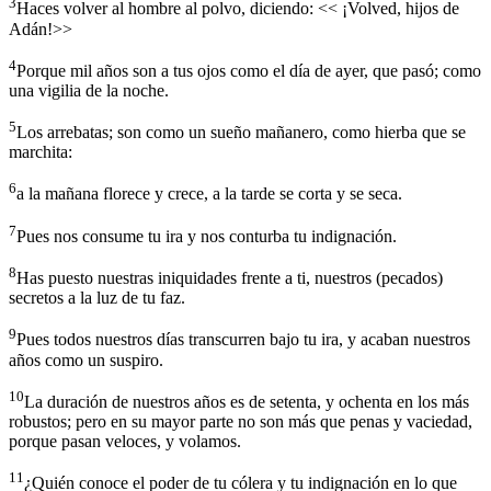
3
Haces volver al hombre al polvo, diciendo: << ¡Volved, hijos de
Adán!>>
4
Porque mil años son a tus ojos como el día de ayer, que pasó; como
una vigilia de la noche.
5
Los arrebatas; son como un sueño mañanero, como hierba que se
marchita:
6
a la mañana florece y crece, a la tarde se corta y se seca.
7
Pues nos consume tu ira y nos conturba tu indignación.
8
Has puesto nuestras iniquidades frente a ti, nuestros (pecados)
secretos a la luz de tu faz.
9
Pues todos nuestros días transcurren bajo tu ira, y acaban nuestros
años como un suspiro.
10
La duración de nuestros años es de setenta, y ochenta en los más
robustos; pero en su mayor parte no son más que penas y vaciedad,
porque pasan veloces, y volamos.
11
¿Quién conoce el poder de tu cólera y tu indignación en lo que