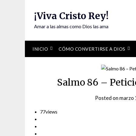
Skip
to
¡Viva Cristo Rey!
content
Amar a las almas como Dios las ama
INICIO
CÓMO CONVERTIRSE A DIOS
Salmo 86 – Petici
Posted on
marzo 
77
views