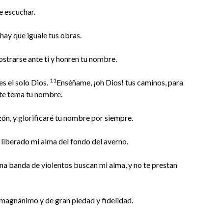
e escuchar.
 hay que iguale tus obras.
postrarse ante ti y honren tu nombre.
11
es el solo Dios.
Enséñame, ¡oh Dios! tus caminos, para
nte tema tu nombre.
zón, y glorificaré tu nombre por siempre.
 liberado mi alma del fondo del averno.
na banda de violentos buscan mi alma, y no te prestan
 magnánimo y de gran piedad y fidelidad.