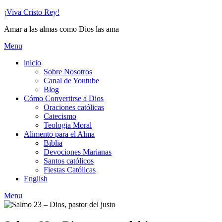
Skip
¡Viva Cristo Rey!
to
Amar a las almas como Dios las ama
content
Menu
inicio
Sobre Nosotros
Canal de Youtube
Blog
Cómo Convertirse a Dios
Oraciones católicas
Catecismo
Teologia Moral
Alimento para el Alma
Biblia
Devociones Marianas
Santos católicos
Fiestas Católicas
English
Menu