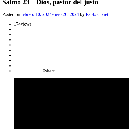
Salmo 23 – Dios, pastor del justo
Posted on
febrero 10, 2024
enero 20, 2024
by
Pablo Claret
174
views
0
share