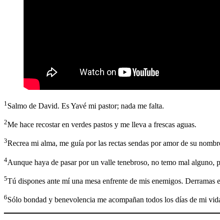
1
Salmo de David. Es Yavé mi pastor; nada me falta.
2
Me hace recostar en verdes pastos y me lleva a frescas aguas.
3
Recrea mi alma, me guía por las rectas sendas por amor de su nombr
4
Aunque haya de pasar por un valle tenebroso, no temo mal alguno, p
5
Tú dispones ante mí una mesa enfrente de mis enemigos. Derramas el
6
Sólo bondad y benevolencia me acompañan todos los días de mi vida;