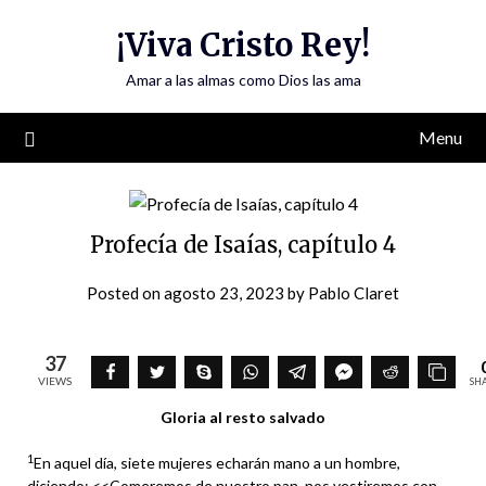
Skip
¡Viva Cristo Rey!
to
content
Amar a las almas como Dios las ama
Menu
Profecía de Isaías, capítulo 4
Posted on
agosto 23, 2023
by
Pablo Claret
37
VIEWS
SH
Gloria al resto salvado
1
En aquel día, siete mujeres echarán mano a un hombre,
diciendo: <<Comeremos de nuestro pan, nos vestiremos con