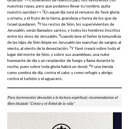
nuestras ropas, pero que podamos llevar tu nombre, quita
2
nuestro oprobio>>.
En aquel día será el renuevo de Yavé gloria
y ornato, y el fruto de la tierra, grandeza y honra de los que de
3
Israel quedaren.
Y los restos de Sión, los supervivientes de
Jerusalén, serán llamados santos, y todos los hombres inscritos
4
entre los vivos de Jerusalén,
cuando lave el Señor la inmundicia
de las hijas de Sión limpie en Jerusalén las manchas de sangre, al
5
viento, al viento de la devastación.
Y Yavé creará sobre todo el
lugar del monte de Sión, y sobre sus asambleas, una nube
humeante de día y un resplandor de fuego y llama durante la
6
noche, pues sobre toda gloria habrá un dosel.
Y una tienda
como sombra de día, contra el calor, y como refugio y abrigo
contra el turbión y el aguacero.
Para incrementar devoción a la lectura espiritual, recomendamos el
libro titulado “Cristo y el Árbol de la vida”