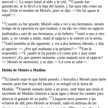
10
merced>>. La mujer tomó al niño y le crió.
Cuando fue
grandecito, se lo llevó a la hija del faraón, y fue para ella como un
hijo. Diole el nombre de Moisés, pues se dijo: <<De las aguas le
saqué>>.
11
Cuando ya fue grande, Moisés salía a ver a sus hermanos, siendo
testigo de la opresión en que estaban, y un día vio cómo un egipcio
12
maltrataba a uno de sus hermanos, a un hebreo;
miró a uno y otro
lado, y, no viendo a nadie, mató al egipcio y le enterró en la arena.
13
Salió también al día siguiente, y vio a dos hebreos riñendo, y dijo
14
al agresor: << ¿Por qué maltratas a tu prójimo?>>
Este le
respondió: <<Y ¿quién te ha puesto a ti como jefe y juez entre
nosotros? ¿Es que quieres matarme, como mataste ayer al egipcio?
>> Moisés se atemorizó, y se dijo: <<La cosa se sabe>>.
Huida de Moisés a Madián
15
El faraón supo lo que había pasado, y buscaba a Moisés para darle
muerte; pero éste huyó del faraón y se refugió en la tierra de
16
Madián.
Estando sentado junto a un pozo, siete hijas que tenía el
sacerdote de Madián vinieron a sacar agua y llenar los canales para
17
abrevar el ganado de su padre.
Llegaron unos pastores y las
echaron de allí; pero Moisés se levantó, salió en defensa de las
18