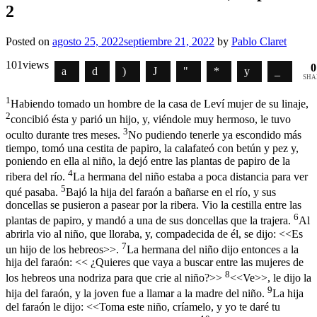
2
Posted on
agosto 25, 2022
septiembre 21, 2022
by
Pablo Claret
101
views
0
SHA
1
Habiendo tomado un hombre de la casa de Leví mujer de su linaje,
2
concibió ésta y parió un hijo, y, viéndole muy hermoso, le tuvo
3
oculto durante tres meses.
No pudiendo tenerle ya escondido más
tiempo, tomó una cestita de papiro, la calafateó con betún y pez y,
poniendo en ella al niño, la dejó entre las plantas de papiro de la
4
ribera del río.
La hermana del niño estaba a poca distancia para ver
5
qué pasaba.
Bajó la hija del faraón a bañarse en el río, y sus
doncellas se pusieron a pasear por la ribera. Vio la cestilla entre las
6
plantas de papiro, y mandó a una de sus doncellas que la trajera.
Al
abrirla vio al niño, que lloraba, y, compadecida de él, se dijo: <<Es
7
un hijo de los hebreos>>.
La hermana del niño dijo entonces a la
hija del faraón: << ¿Quieres que vaya a buscar entre las mujeres de
8
los hebreos una nodriza para que crie al niño?>>
<<Ve>>, le dijo la
9
hija del faraón, y la joven fue a llamar a la madre del niño.
La hija
del faraón le dijo: <<Toma este niño, críamelo, y yo te daré tu