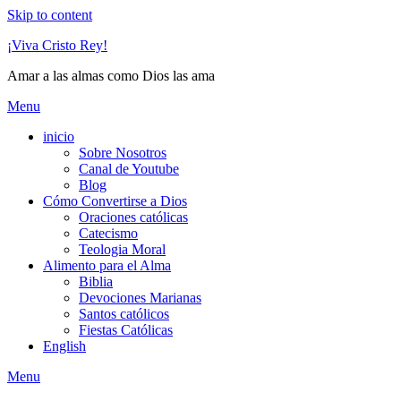
Skip to content
¡Viva Cristo Rey!
Amar a las almas como Dios las ama
Menu
inicio
Sobre Nosotros
Canal de Youtube
Blog
Cómo Convertirse a Dios
Oraciones católicas
Catecismo
Teologia Moral
Alimento para el Alma
Biblia
Devociones Marianas
Santos católicos
Fiestas Católicas
English
Menu