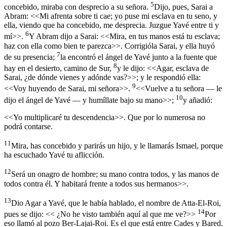
5
concebido, miraba con desprecio a su señora.
Dijo, pues, Sarai a
Abram: <<Mi afrenta sobre ti cae; yo puse mi esclava en tu seno, y
ella, viendo que ha concebido, me desprecia. Juzgue Yavé entre ti y
6
mí>>.
Y Abram dijo a Sarai: <<Mira, en tus manos está tu esclava;
haz con ella como bien te parezca>>. Corrigióla Sarai, y ella huyó
7
de su presencia;
la encontró el ángel de Yavé junto a la fuente que
8
hay en el desierto, camino de Sur,
y le dijo: <<Agar, esclava de
Sarai, ¿de dónde vienes y adónde vas?>>; y le respondió ella:
9
<<Voy huyendo de Sarai, mi señora>>.
<<Vuelve a tu señora — le
10
dijo el ángel de Yavé — y humíllate bajo su mano>>;
y añadió:
<<Yo multiplicaré tu descendencia>>. Que por lo numerosa no
podrá contarse.
11
Mira, has concebido y parirás un hijo, y le llamarás Ismael, porque
ha escuchado Yavé tu aflicción.
12
Será un onagro de hombre; su mano contra todos, y las manos de
todos contra él. Y habitará frente a todos sus hermanos>>.
13
Dio Agar a Yavé, que le había hablado, el nombre de Atta-El-Roi,
14
pues se dijo: << ¿No he visto también aquí al que me ve?>>
Por
eso llamó al pozo Ber-Lajai-Roi. Es el que está entre Cades y Bared.