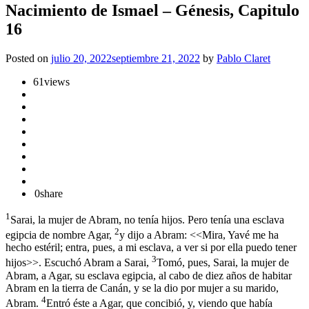
Nacimiento de Ismael – Génesis, Capitulo
16
Posted on
julio 20, 2022
septiembre 21, 2022
by
Pablo Claret
61
views
0
share
1
Sarai, la mujer de Abram, no tenía hijos. Pero tenía una esclava
2
egipcia de nombre Agar,
y dijo a Abram: <<Mira, Yavé me ha
hecho estéril; entra, pues, a mi esclava, a ver si por ella puedo tener
3
hijos>>. Escuchó Abram a Sarai,
Tomó, pues, Sarai, la mujer de
Abram, a Agar, su esclava egipcia, al cabo de diez años de habitar
Abram en la tierra de Canán, y se la dio por mujer a su marido,
4
Abram.
Entró éste a Agar, que concibió, y, viendo que había