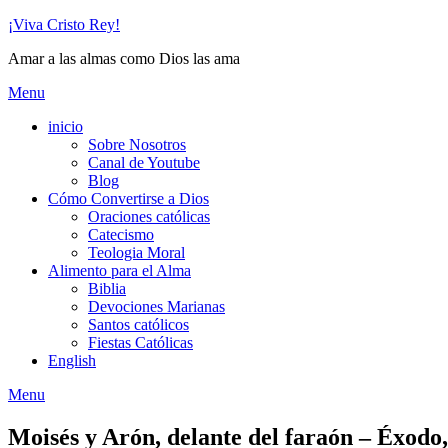
Skip
¡Viva Cristo Rey!
to
Amar a las almas como Dios las ama
content
Menu
inicio
Sobre Nosotros
Canal de Youtube
Blog
Cómo Convertirse a Dios
Oraciones católicas
Catecismo
Teologia Moral
Alimento para el Alma
Biblia
Devociones Marianas
Santos católicos
Fiestas Católicas
English
Menu
Moisés y Arón, delante del faraón – Éxodo,