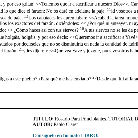
, y por eso gritan: <<Tenemos que ir a sacrificar a nuestro Dios>>. Ca
11
íd lo que dice el faraón: No os daré en adelante la paja,
id vosotros a
13
usca de paja.
Los capataces los apremiaban: <<Acabad la tarea impues
ellos los exactores del faraón, diciéndoles: << ¿Por qué ni anteayer, ni 
16
iendo: << ¿Cómo haces así con tus siervos?
A tus siervos no se les da p
e holgáis, holgáis, y por eso decís: <<Queremos ir a sacrificar a Yavé
stiados por decírseles que no se disminuiría en nada la cantidad de ladr
21
el faraón,
y les dijeron: <<Que vea Yavé y juzgue, pues vosotros habé
23
tigas a este pueblo? ¿Para qué me has enviado?
Desde que fui al fara
TITULO:
Rosario Para Principiantes. TUTORIAL D
AUTOR:
Pablo Claret
Consíguelo en formato LIBRO: