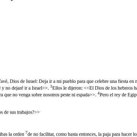
vé, Dios de Israel: Deja ir a mi pueblo para que celebre una fiesta en 
3
y no dejaré ir a Israel>>.
Ellos le dijeron: <<El Dios de los hebreos h
4
ara que no venga sobre nosotros peste ni espada>>.
Pero el rey de Egip
os de sus trabajos?>>
7
ribas la orden
de no facilitar, como hasta entonces, la paja para hacer lo