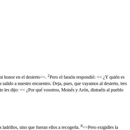
2
mi honor en el desierto>>.
Pero el faraón respondió: << ¿Y quién es
a salido a nuestro encuentro. Deja, pues, que vayamos al desierto, tres
to les dijo: << ¿Por qué vosotros, Moisés y Arón, distraéis al pueblo
8
s ladrillos, sino que fueran ellos a recogerla.
<<Pero exigidles la