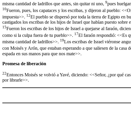
9
misma cantidad de ladrillos que antes, sin quitar ni uno,
pues huelgan
10
Fueron, pues, los capataces y los escribas, y dijeron al pueblo: <<O
12
impuesta>>.
El pueblo se dispersó por toda la tierra de Egipto en b
castigados los escribas de los hijos de Israel que habían puesto sobre 
15
Fueron los escribas de los hijos de Israel a quejarse al faraón, dic
17
como si la culpa fuera de tu pueblo>>.
El faraón respondió: <<Es qu
19
misma cantidad de ladrillos>>.
Los escribas de Israel viéronse angu
con Moisés y Arón, que estaban esperando a que saliesen de la casa d
espada en sus manos para que nos mate>>.
Promesa de liberación
22
Entonces Moisés se volvió a Yavé, diciendo: <<Señor, ¿por qué cas
por librarle>>.