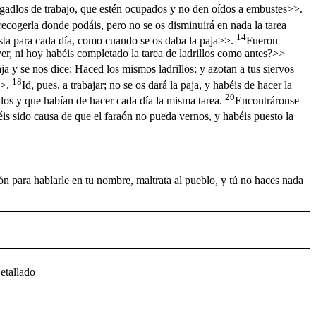
rgadlos de trabajo, que estén ocupados y no den oídos a embustes>>.
 recogerla donde podáis, pero no se os disminuirá en nada la tarea
14
ta para cada día, como cuando se os daba la paja>>.
Fueron
ayer, ni hoy habéis completado la tarea de ladrillos como antes?>>
aja y se nos dice: Haced los mismos ladrillos; y azotan a tus siervos
18
>>.
Id, pues, a trabajar; no se os dará la paja, y habéis de hacer la
20
illos y que habían de hacer cada día la misma tarea.
Encontráronse
is sido causa de que el faraón no pueda vernos, y habéis puesto la
ón para hablarle en tu nombre, maltrata al pueblo, y tú no haces nada
etallado