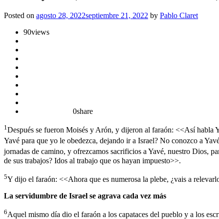
Posted on
agosto 28, 2022
septiembre 21, 2022
by
Pablo Claret
90
views
0
share
1
Después se fueron Moisés y Arón, y dijeron al faraón: <<Así habla Ya
Yavé para que yo le obedezca, dejando ir a Israel? No conozco a Yavé 
jornadas de camino, y ofrezcamos sacrificios a Yavé, nuestro Dios, p
de sus trabajos? Idos al trabajo que os hayan impuesto>>.
5
Y dijo el faraón: <<Ahora que es numerosa la plebe, ¿vais a relevarl
La servidumbre de Israel se agrava cada vez más
6
Aquel mismo día dio el faraón a los capataces del pueblo y a los esc