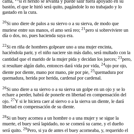
cama,
si el herido se levanta y puede salir fuera apoyado en su
bastón, el que le hirió será quito, pagándole lo no trabajado y lo
gastado en la cura.
20
Si uno diere de palos a su siervo o a su sierva, de modo que
21
muriese entre sus manos, el amo será reo;
pero si sobreviviere un
día o dos, no, pues hacienda suya era.
22
Si en riña de hombres golpeare uno a una mujer encinta,
haciéndola parir, y el niño naciere sin más daño, será multado con la
23
cantidad que el marido de la mujer pida y decidan los jueces;
pero,
24
si resultare algún daño, entonces dará vida por vida,
ojo por ojo,
25
diente por diente, mano por mano, pie por pie,
quemadura por
quemadura, herida por herida, cardenal por cardenal.
26
Si uno diere a su siervo o a su sierva un golpe en un ojo y se lo
echare a perder, habrá de ponerle en libertad en compensación del
27
ojo.
Y si le hiciera caer al siervo o a la sierva un diente, le dará
libertad en compensación de su diente.
28
Si un buey acornea a un hombre o a una mujer y se sigue la
muerte, el buey será lapidado, no se comerá su carne, y el dueño
29
será quito.
Pero, si ya de antes el buey acorneaba, y, requerido el