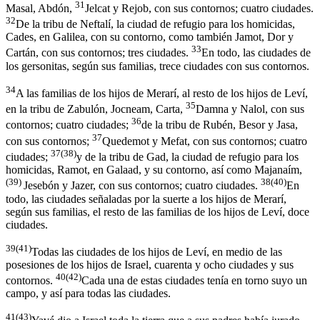
31
Masal, Abdón,
Jelcat y Rejob, con sus contornos; cuatro ciudades.
32
De la tribu de Neftalí, la ciudad de refugio para los homicidas,
Cades, en Galilea, con su contorno, como también Jamot, Dor y
33
Cartán, con sus contornos; tres ciudades.
En todo, las ciudades de
los gersonitas, según sus familias, trece ciudades con sus contornos.
34
A las familias de los hijos de Merarí, al resto de los hijos de Leví,
35
en la tribu de Zabulón, Jocneam, Carta,
Damna y Nalol, con sus
36
contornos; cuatro ciudades;
de la tribu de Rubén, Besor y Jasa,
37
con sus contornos;
Quedemot y Mefat, con sus contornos; cuatro
37
(
38
)
ciudades;
y de la tribu de Gad, la ciudad de refugio para los
homicidas, Ramot, en Galaad, y su contorno, así como Majanaím,
(
39
)
38
(
40
)
Jesebón y Jazer, con sus contornos; cuatro ciudades.
En
todo, las ciudades señaladas por la suerte a los hijos de Merarí,
según sus familias, el resto de las familias de los hijos de Leví, doce
ciudades.
39
(
41
)
Todas las ciudades de los hijos de Leví, en medio de las
posesiones de los hijos de Israel, cuarenta y ocho ciudades y sus
40
(
42
)
contornos.
Cada una de estas ciudades tenía en torno suyo un
campo, y así para todas las ciudades.
41(43)