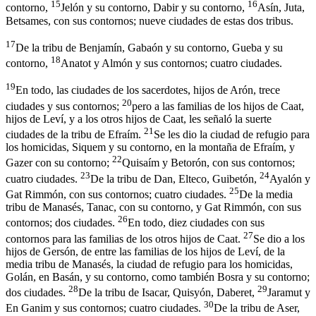
15
16
contorno,
Jelón y su contorno, Dabir y su contorno,
Asín, Juta,
Betsames, con sus contornos; nueve ciudades de estas dos tribus.
17
De la tribu de Benjamín, Gabaón y su contorno, Gueba y su
18
contorno,
Anatot y Almón y sus contornos; cuatro ciudades.
19
En todo, las ciudades de los sacerdotes, hijos de Arón, trece
20
ciudades y sus contornos;
pero a las familias de los hijos de Caat,
hijos de Leví, y a los otros hijos de Caat, les señaló la suerte
21
ciudades de la tribu de Efraím.
Se les dio la ciudad de refugio para
los homicidas, Siquem y su contorno, en la montaña de Efraím, y
22
Gazer con su contorno;
Quisaím y Betorón, con sus contornos;
23
24
cuatro ciudades.
De la tribu de Dan, Elteco, Guibetón,
Ayalón y
25
Gat Rimmón, con sus contornos; cuatro ciudades.
De la media
tribu de Manasés, Tanac, con su contorno, y Gat Rimmón, con sus
26
contornos; dos ciudades.
En todo, diez ciudades con sus
27
contornos para las familias de los otros hijos de Caat.
Se dio a los
hijos de Gersón, de entre las familias de los hijos de Leví, de la
media tribu de Manasés, la ciudad de refugio para los homicidas,
Golán, en Basán, y su contorno, como también Bosra y su contorno;
28
29
dos ciudades.
De la tribu de Isacar, Quisyón, Daberet,
Jaramut y
30
En Ganim y sus contornos; cuatro ciudades.
De la tribu de Aser,