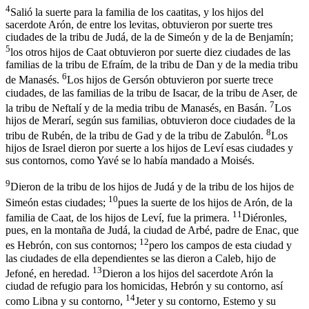
4
Salió la suerte para la familia de los caatitas, y los hijos del
sacerdote Arón, de entre los levitas, obtuvieron por suerte tres
ciudades de la tribu de Judá, de la de Simeón y de la de Benjamín;
5
los otros hijos de Caat obtuvieron por suerte diez ciudades de las
familias de la tribu de Efraím, de la tribu de Dan y de la media tribu
6
de Manasés.
Los hijos de Gersón obtuvieron por suerte trece
ciudades, de las familias de la tribu de Isacar, de la tribu de Aser, de
7
la tribu de Neftalí y de la media tribu de Manasés, en Basán.
Los
hijos de Merarí, según sus familias, obtuvieron doce ciudades de la
8
tribu de Rubén, de la tribu de Gad y de la tribu de Zabulón.
Los
hijos de Israel dieron por suerte a los hijos de Leví esas ciudades y
sus contornos, como Yavé se lo había mandado a Moisés.
9
Dieron de la tribu de los hijos de Judá y de la tribu de los hijos de
10
Simeón estas ciudades;
pues la suerte de los hijos de Arón, de la
11
familia de Caat, de los hijos de Leví, fue la primera.
Diéronles,
pues, en la montaña de Judá, la ciudad de Arbé, padre de Enac, que
12
es Hebrón, con sus contornos;
pero los campos de esta ciudad y
las ciudades de ella dependientes se las dieron a Caleb, hijo de
13
Jefoné, en heredad.
Dieron a los hijos del sacerdote Arón la
ciudad de refugio para los homicidas, Hebrón y su contorno, así
14
como Libna y su contorno,
Jeter y su contorno, Estemo y su