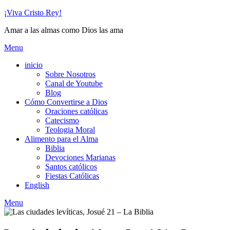
Skip
¡Viva Cristo Rey!
to
Amar a las almas como Dios las ama
content
Menu
inicio
Sobre Nosotros
Canal de Youtube
Blog
Cómo Convertirse a Dios
Oraciones católicas
Catecismo
Teologia Moral
Alimento para el Alma
Biblia
Devociones Marianas
Santos católicos
Fiestas Católicas
English
Menu