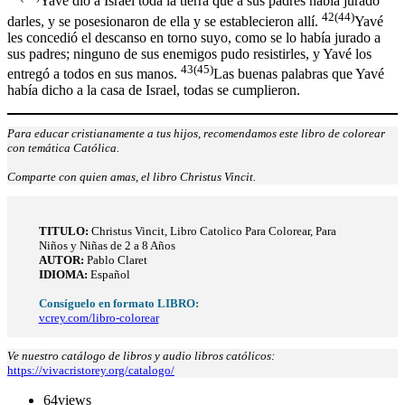
Yavé dio a Israel toda la tierra que a sus padres había jurado
42(44)
darles, y se posesionaron de ella y se establecieron allí.
Yavé
les concedió el descanso en torno suyo, como se lo había jurado a
sus padres; ninguno de sus enemigos pudo resistirles, y Yavé los
43(45)
entregó a todos en sus manos.
Las buenas palabras que Yavé
había dicho a la casa de Israel, todas se cumplieron.
Para educar cristianamente a tus hijos, recomendamos este libro de colorear
con temática Católica.
Comparte con quien amas, el libro Christus Vincit.
TITULO:
Christus Vincit, Libro Catolico Para Colorear, Para
Niños y Niñas de 2 a 8 Años
AUTOR:
Pablo Claret
IDIOMA:
Español
Consíguelo en formato LIBRO:
vcrey.com/libro-colorear
Ve nuestro catálogo de libros y audio libros católicos:
https://vivacristorey.org/catalogo/
64
views