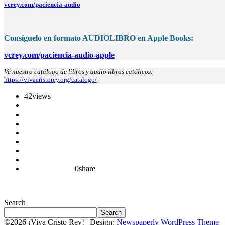
vcrey.com/paciencia-audio
Consíguelo en formato AUDIOLIBRO en Apple Books:
vcrey.com/paciencia-audio-apple
Ve nuestro catálogo de libros y audio libros católicos:
https://vivacristorey.org/catalogo/
42
views
0
share
Search
Search
©2026 ¡Viva Cristo Rey!
| Design:
Newspaperly WordPress Theme