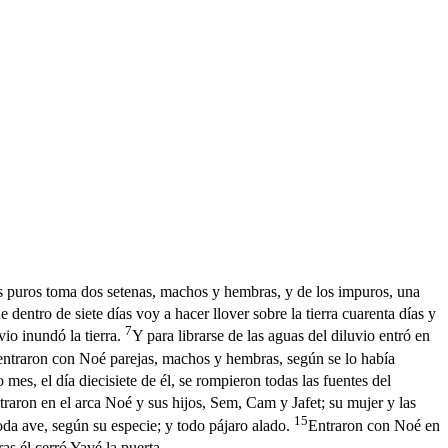
s puros toma dos setenas, machos y hembras, y de los impuros, una
e dentro de siete días voy a hacer llover sobre la tierra cuarenta días y
7
io inundó la tierra.
Y para librarse de las aguas del diluvio entró en
entraron con Noé parejas, machos y hembras, según se lo había
mes, el día diecisiete de él, se rompieron todas las fuentes del
raron en el arca Noé y sus hijos, Sem, Cam y Jafet; su mujer y las
15
 toda ave, según su especie; y todo pájaro alado.
Entraron con Noé en
s él cerró Yavé la puerta.