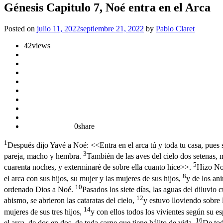
Génesis Capitulo 7, Noé entra en el Arca
Posted on
julio 11, 2022
septiembre 21, 2022
by
Pablo Claret
42
views
0
share
1
Después dijo Yavé a Noé: <<Entra en el arca tú y toda tu casa, pues s
3
pareja, macho y hembra.
También de las aves del cielo dos setenas, 
5
cuarenta noches, y exterminaré de sobre ella cuanto hice>>.
Hizo No
8
el arca con sus hijos, su mujer y las mujeres de sus hijos,
y de los ani
10
ordenado Dios a Noé.
Pasados los siete días, las aguas del diluvio c
12
abismo, se abrieron las cataratas del cielo,
y estuvo lloviendo sobre 
14
mujeres de sus tres hijos,
y con ellos todos los vivientes según su es
16
el arca, de dos en dos, de toda carne que tiene hálito de vida.
De tod