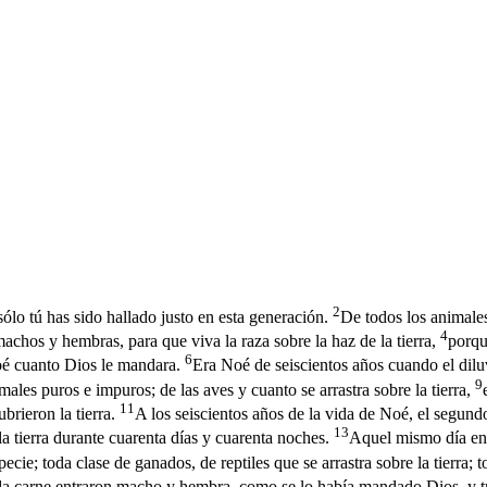
2
ólo tú has sido hallado justo en esta generación.
De todos los animale
4
machos y hembras, para que viva la raza sobre la haz de la tierra,
porqu
6
é cuanto Dios le mandara.
Era Noé de seiscientos años cuando el diluv
9
males puros e impuros; de las aves y cuanto se arrastra sobre la tierra,
11
ubrieron la tierra.
A los seiscientos años de la vida de Noé, el segundo 
13
la tierra durante cuarenta días y cuarenta noches.
Aquel mismo día ent
pecie; toda clase de ganados, de reptiles que se arrastra sobre la tierra;
a carne entraron macho y hembra, como se lo había mandado Dios, y tra