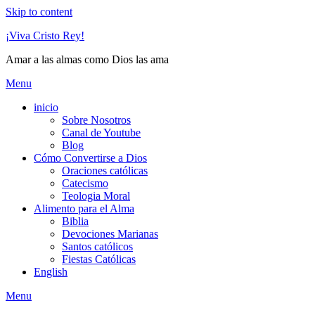
Skip to content
¡Viva Cristo Rey!
Amar a las almas como Dios las ama
Menu
inicio
Sobre Nosotros
Canal de Youtube
Blog
Cómo Convertirse a Dios
Oraciones católicas
Catecismo
Teologia Moral
Alimento para el Alma
Biblia
Devociones Marianas
Santos católicos
Fiestas Católicas
English
Menu