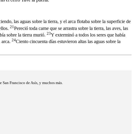
endo, las aguas sobre la tierra, y el arca flotaba sobre la superficie de
21
ellos.
Pereció toda carne que se arrastra sobre la tierra, las aves, las
23
bía sobre la tierra murió.
Y exterminó a todos los seres que había
24
l arca.
Ciento cincuenta días estuvieron altas las aguas sobre la
de San Francisco de Asís, y muchos más.