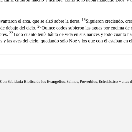
18
evantaron el arca, que se alzó sobre la tierra.
Siguieron creciendo, creci
20
 de debajo del cielo.
Quince codos subieron las aguas por encima de 
22
mbres.
Todo cuanto tenía hálito de vida en sus narices y todo cuanto ha
iles y las aves del cielo, quedando sólo Noé y los que con él estaban en e
 Con Sabiduria Biblica de los Evangelios, Salmos, Proverbios, Eclesiástico + citas 