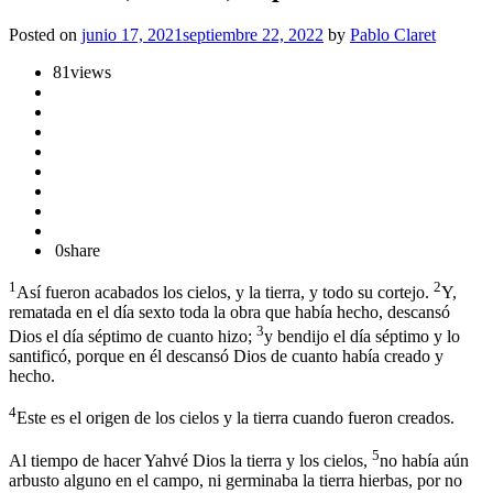
Posted on
junio 17, 2021
septiembre 22, 2022
by
Pablo Claret
81
views
0
share
1
2
Así fueron acabados los cielos, y la tierra, y todo su cortejo.
Y,
rematada en el día sexto toda la obra que había hecho, descansó
3
Dios el día séptimo de cuanto hizo;
y bendijo el día séptimo y lo
santificó, porque en él descansó Dios de cuanto había creado y
hecho.
4
Este es el origen de los cielos y la tierra cuando fueron creados.
5
Al tiempo de hacer Yahvé Dios la tierra y los cielos,
no había aún
arbusto alguno en el campo, ni germinaba la tierra hierbas, por no