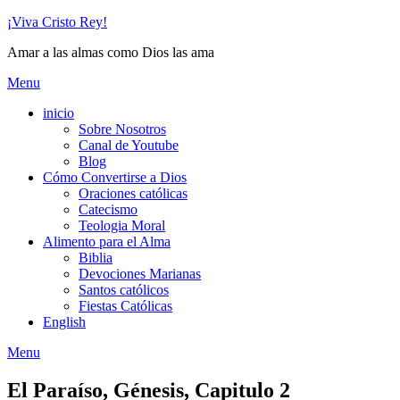
Skip
¡Viva Cristo Rey!
to
Amar a las almas como Dios las ama
content
Menu
inicio
Sobre Nosotros
Canal de Youtube
Blog
Cómo Convertirse a Dios
Oraciones católicas
Catecismo
Teologia Moral
Alimento para el Alma
Biblia
Devociones Marianas
Santos católicos
Fiestas Católicas
English
Menu
El Paraíso, Génesis, Capitulo 2