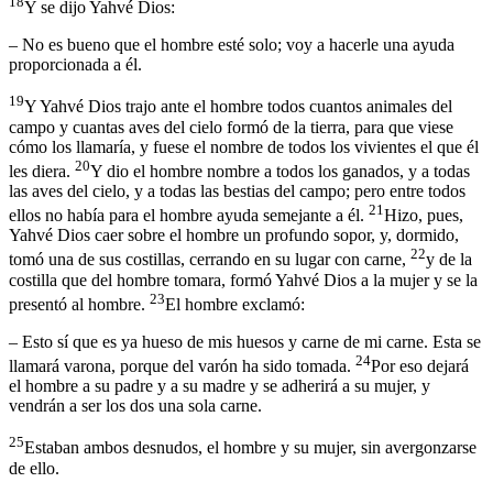
18
Y se dijo Yahvé Dios:
– No es bueno que el hombre esté solo; voy a hacerle una ayuda
proporcionada a él.
19
Y Yahvé Dios trajo ante el hombre todos cuantos animales del
campo y cuantas aves del cielo formó de la tierra, para que viese
cómo los llamaría, y fuese el nombre de todos los vivientes el que él
20
les diera.
Y dio el hombre nombre a todos los ganados, y a todas
las aves del cielo, y a todas las bestias del campo; pero entre todos
21
ellos no había para el hombre ayuda semejante a él.
Hizo, pues,
Yahvé Dios caer sobre el hombre un profundo sopor, y, dormido,
22
tomó una de sus costillas, cerrando en su lugar con carne,
y de la
costilla que del hombre tomara, formó Yahvé Dios a la mujer y se la
23
presentó al hombre.
El hombre exclamó:
– Esto sí que es ya hueso de mis huesos y carne de mi carne. Esta se
24
llamará varona, porque del varón ha sido tomada.
Por eso dejará
el hombre a su padre y a su madre y se adherirá a su mujer, y
vendrán a ser los dos una sola carne.
25
Estaban ambos desnudos, el hombre y su mujer, sin avergonzarse
de ello.