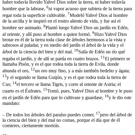
haber todavía llovido Yahvé Dios sobre la tierra, ni haber todavía
6
hombre que la labrase,
ni vapor acuoso que subiera de la tierra para
7
regar toda la superficie cultivable.
Modeló Yahvé Dios al hombre
de la arcilla y le inspiró en el rostro aliento de vida, y fue así el
8
hombre ser animado.
Plantó luego Yahvé Dios un jardín en Edén,
9
al oriente, y allí puso al hombre a quien formó.
Hizo Yahvé Dios
brotar en él de la tierra toda clase de árboles hermosos a la vista y
sabrosos al paladar, y en medio del jardín el árbol de la vida y el
10
árbol de la ciencia del bien y del mal.
Salía de Edén un río qué
11
regaba el jardín, y de allí se partía en cuatro brazos.
El primero se
llamaba Pisón, y es el que rodea toda la tierra de Evila, donde
12
abunda el oro,
un oro muy fino, y a más también bedelio y ágata;
13
y el segundo se llama Guijón, y es el que rodea toda la tierra de
14
Cus;
el tercero se llama Tigris, y corre al oriente de Asiria; el
15
cuarto es el Éufrates.
Tomó, pues, Yahvé Dios al hombre y le puso
16
en el jardín de Edén para que lo cultivase y guardase,
y le dio este
mandato:
17
– De todos los árboles del paraíso puedes comer,
pero del árbol de
la ciencia del bien y del mal no comas, porque el día que de él
comieres, ciertamente morirás.