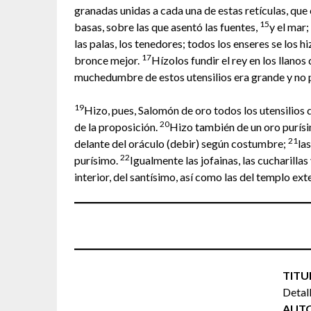
granadas unidas a cada una de estas retículas, que 
15
basas, sobre las que asentó las fuentes,
y el mar
las palas, los tenedores; todos los enseres se los 
17
bronce mejor.
Hízolos fundir el rey en los llanos 
muchedumbre de estos utensilios era grande y no 
19
Hizo, pues, Salomón de oro todos los utensilios d
20
de la proposición.
Hizo también de un oro purísi
21
delante del oráculo (debir) según costumbre;
la
22
purísimo.
Igualmente las jofainas, las cucharillas
interior, del santísimo, así como las del templo exte
TITU
Detal
AUTO