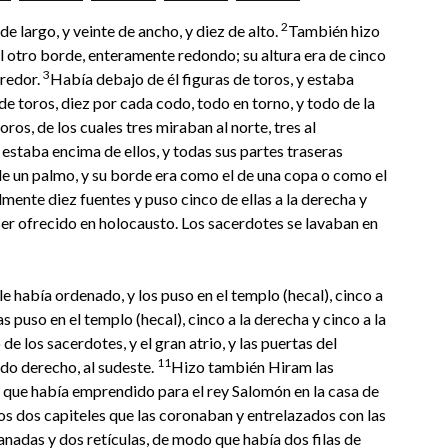
2
e largo, y veinte de ancho, y diez de alto.
También hizo
al otro borde, enteramente redondo; su altura era de cinco
3
rredor.
Había debajo de él figuras de toros, y estaba
de toros, diez por cada codo, todo en torno, y todo de la
os, de los cuales tres miraban al norte, tres al
r estaba encima de ellos, y todas sus partes traseras
de un palmo, y su borde era como el de una copa o como el
mente diez fuentes y puso cinco de ellas a la derecha y
e ser ofrecido en holocausto. Los sacerdotes se lavaban en
e había ordenado, y los puso en el templo (hecal), cinco a
s puso en el templo (hecal), cinco a la derecha y cinco a la
 de los sacerdotes, y el gran atrio, y las puertas del
11
ado derecho, al sudeste.
Hizo también Hiram las
ra que había emprendido para el rey Salomón en la casa de
los dos capiteles que las coronaban y entrelazados con las
nadas y dos retículas, de modo que había dos filas de