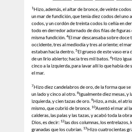
1
Hizo, además, el altar de bronce, de veinte codos d
un mar de fundición, que tenía diez codos del uno 
codos, y un cordón de treinta codos lo ceñía en de
todo en derredor adornado de dos filas de figuras 
4
misma fundición.
El mar descansaba sobre doce tor
occidente, tres al mediodía y tres al oriente; el ma
5
estaban hacia dentro.
El grueso de este vaso era 
6
de un lirio abierto; hacía tres mil batos.
Hizo igual
cinco a la izquierda, para lavar allí lo que había d
el mar.
7
Hizo diez candelabros de oro, de la forma que se l
8
un lado y cinco al otro.
Igualmente diez mesas, y la
9
izquierda, y cien tazas de oro.
Hizo, a más, el atrio
10
mismo, que cubrió de bronce.
Asentó el mar al l
calderas, las palas y las tazas, y acabó toda la ob
12
Dios, es decir:
las dos columnas, los entrelazos, 
13
granadas que los cubrían.
Hizo cuatrocientas gra