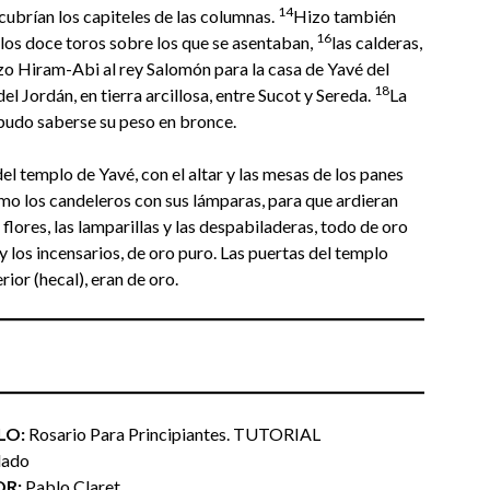
14
cubrían los capiteles de las columnas.
Hizo también
1
6
; los doce toros sobre los que se asentaban,
las calderas,
hizo Hiram-Abi al rey Salomón para la casa de Yavé del
18
del Jordán, en tierra arcillosa, entre Sucot y Sereda.
La
pudo saberse su peso en bronce.
el templo de Yavé, con el altar y las mesas de los panes
mo los candeleros con sus lámparas, para que ardieran
s flores, las lamparillas y las despabiladeras, todo de oro
 y los incensarios, de oro puro. Las puertas del templo
rior (hecal), eran de oro.
LO:
Rosario Para Principiantes. TUTORIAL
lado
R:
Pablo Claret