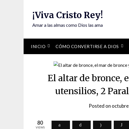
Skip
to
¡Viva Cristo Rey!
content
Amar a las almas como Dios las ama
INICIO
CÓMO CONVERTIRSE A DIOS
El altar de bronce, 
utensilios, 2 Par
Posted on
octubre
80
VIEWS